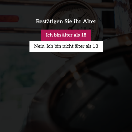
andwerk
nlineshop
Bestätigen Sie ihr Alter
alerie
Ich bin älter als 18
ezepte
Nein, Ich bin nicht älter als 18
ontakt
inloggen